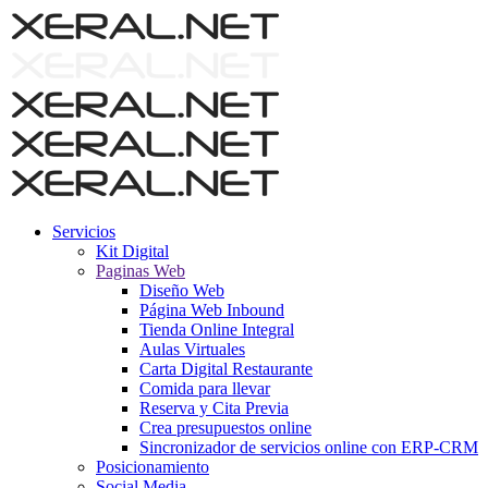
Servicios
Kit Digital
Paginas Web
Diseño Web
Página Web Inbound
Tienda Online Integral
Aulas Virtuales
Carta Digital Restaurante
Comida para llevar
Reserva y Cita Previa
Crea presupuestos online
Sincronizador de servicios online con ERP-CRM
Posicionamiento
Social Media