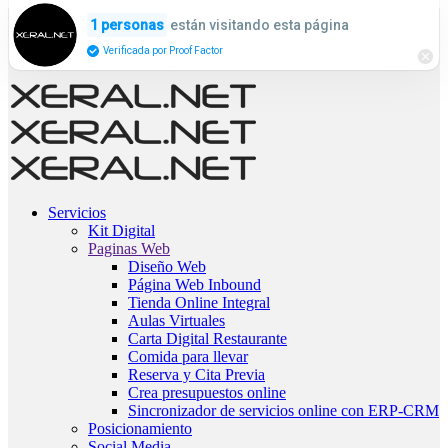
están visitando esta página
1 personas
Verificada por Proof Factor
Servicios
Kit Digital
Paginas Web
Diseño Web
Página Web Inbound
Tienda Online Integral
Aulas Virtuales
Carta Digital Restaurante
Comida para llevar
Reserva y Cita Previa
Crea presupuestos online
Sincronizador de servicios online con ERP-CRM
Posicionamiento
Social Media