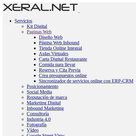
Servicios
Kit Digital
Paginas Web
Diseño Web
Página Web Inbound
Tienda Online Integral
Aulas Virtuales
Carta Digital Restaurante
Comida para llevar
Reserva y Cita Previa
Crea presupuestos online
Sincronizador de servicios online con ERP-CRM
Posicionamiento
Social Media
Reputación de marca
Marketing Digital
Inbound Marketing
Consultoría
Industria 4.0
Fotografía
Vídeo
Google Street View