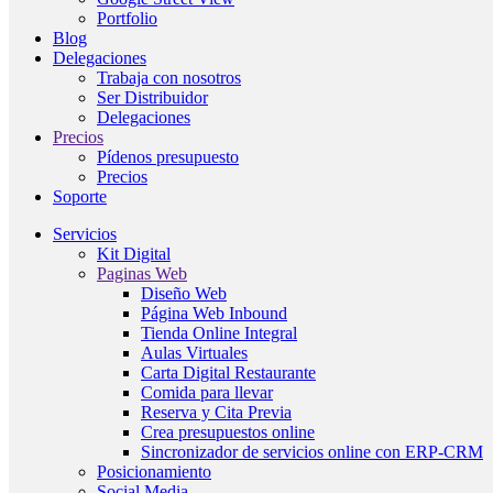
Portfolio
Blog
Delegaciones
Trabaja con nosotros
Ser Distribuidor
Delegaciones
Precios
Pídenos presupuesto
Precios
Soporte
Servicios
Kit Digital
Paginas Web
Diseño Web
Página Web Inbound
Tienda Online Integral
Aulas Virtuales
Carta Digital Restaurante
Comida para llevar
Reserva y Cita Previa
Crea presupuestos online
Sincronizador de servicios online con ERP-CRM
Posicionamiento
Social Media